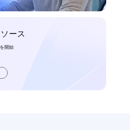
リソース
構築を開始
む