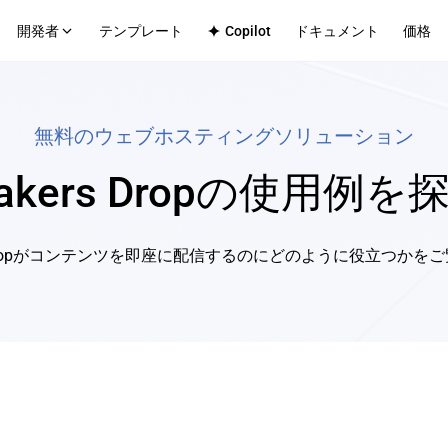
開発者
テンプレート
Copilot
ドキュメント
価格
チテナントプラットフォーム
テクニカルサポート
社内アプリ
無料のウェブホスティングソリューション
Github
ットフォームのデプロイインフラストラク
エンタープライズチーム向けの
ス
Discord
akers Dropの使用例を
クシナリオ
マース
CMS
歴
なフロントエンド・バックエンドサービス
効率的なコンテンツサイトの公
ップロード
s Dropがコンテンツを即座に配信するのにどのように役立つかを
bアプリ
フルスタックアプリケーションホスティン