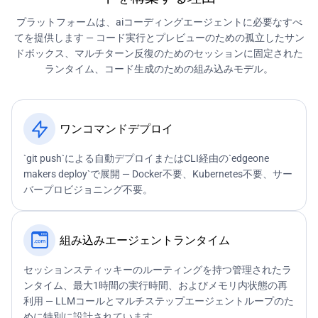
プラットフォームは、aiコーディングエージェントに必要なすべ
てを提供します — コード実行とプレビューのための孤立したサン
ドボックス、マルチターン反復のためのセッションに固定された
ランタイム、コード生成のための組み込みモデル。
ワンコマンドデプロイ
`git push`による自動デプロイまたはCLI経由の`edgeone
makers deploy`で展開 — Docker不要、Kubernetes不要、サー
バープロビジョニング不要。
組み込みエージェントランタイム
セッションスティッキーのルーティングを持つ管理されたラ
ンタイム、最大1時間の実行時間、およびメモリ内状態の再
利用 — LLMコールとマルチステップエージェントループのた
めに特別に設計されています。