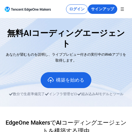
ログイン
サインアップ
無料AIコーディングエージェン
ト
あなたが望むものを説明し、ライブプレビュー付きの実行中のWebアプリを
取得します。
構築を始める
数分で生産準備完了
インフラ管理ゼロ
組み込みAIモデルとツール
EdgeOne MakersでAIコーディングエージェン
トを構築する理由