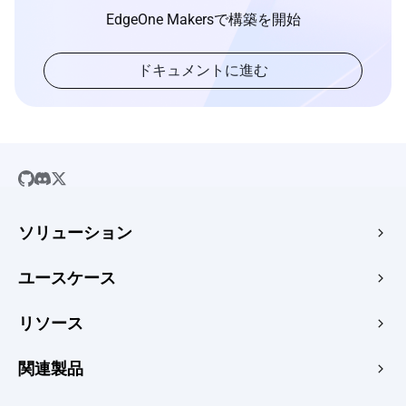
EdgeOne Makersで構築を開始
ドキュメントに進む
ソリューション
SaaS
ユースケース
会社のウェブサイト
無料のHTMLホスティング
リソース
Eコマース
画像からURL
Webアプリ
ガイド
関連製品
HTMLからURL
CMS
ニュース
PDFをURLに
エッジアクセラレーションとセキュリティ