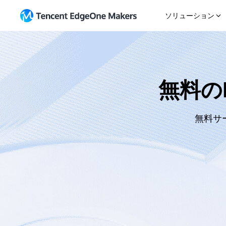
ソリューション
始める
AI Agent
リソース
マル
Gitリポジトリのインポート
ガイド
アウトオブボックスエージェント開発プラット
プラ
フォーム
テンプレートから開始
ニュー
チャ
無料の
直接アップロード
トピッ
SaaS
Eコ
EdgeOne CLI
変更履
迅速な反復製品提供
柔軟
メーカー MCP
直接ア
無料サ
統合
企業ウェブサイト
We
プロフェッショナルなブランドポータル開発
統合
グ