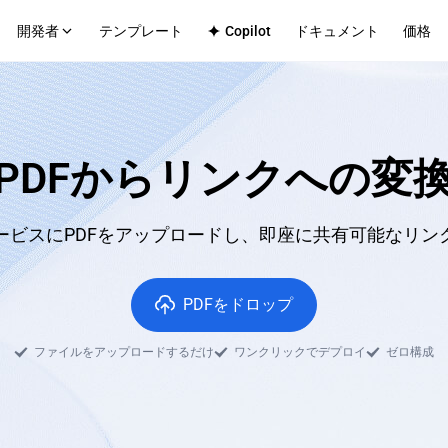
開発者
テンプレート
Copilot
ドキュメント
価格
チテナントプラットフォーム
テクニカルサポート
社内アプリ
Github
ットフォームのデプロイインフラストラク
エンタープライズチーム向けの
ス
Discord
PDFからリンクへの変
クシナリオ
マース
CMS
歴
なフロントエンド・バックエンドサービス
効率的なコンテンツサイトの公
ップロード
ービスにPDFをアップロードし、即座に共有可能なリン
bアプリ
フルスタックアプリケーションホスティン
PDFをドロップ
ファイルをアップロードするだけ
ワンクリックでデプロイ
ゼロ構成