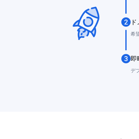
2
ド
希
3
即
デ