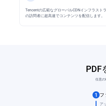
Tencentの広範なグローバルCDNインフラス
の訪問者に超高速でコンテンツを配信します。
PD
任意の
1
フ
ア