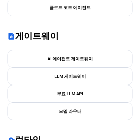
클로드 코드 에이전트
게이트웨이
AI 에이전트 게이트웨이
LLM 게이트웨이
무료 LLM API
모델 라우터
런타임