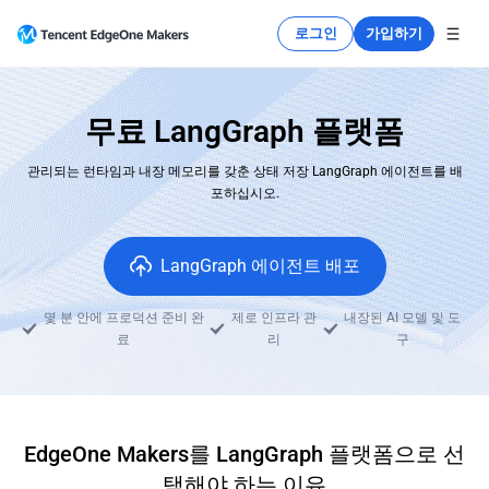
로그인
가입하기
무료 LangGraph 플랫폼
관리되는 런타임과 내장 메모리를 갖춘 상태 저장 LangGraph 에이전트를 배
포하십시오.
LangGraph 에이전트 배포
몇 분 안에 프로덕션 준비 완
제로 인프라 관
내장된 AI 모델 및 도
료
리
구
EdgeOne Makers를 LangGraph 플랫폼으로 선
택해야 하는 이유