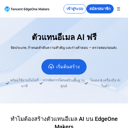
เข้าสู่ระบบ
สมัครสมาชิก
ตัวแทนอีเมล AI ฟรี
จัดประเภท, กำหนดลำดับความสำคัญ และร่างคำตอบ — ตรวจสอบก่อนส่ง.
เริ่มต้นสร้าง
พร้อมใช้งานในไม่กี่
การจัดการโครงสร้างพื้นฐาน
โมเดล & เครื่องมือ AI
นาที
ศูนย์
ในตัว
ทำไมต้องสร้างตัวแทนอีเมล AI บน EdgeOne
Makers