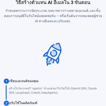
วิธีสร้างตัวแทน AI อีเมลใน 3 ขั้นตอน
กำหนดตรรกะการจัดประเภท, บทบาทการร่างหลายเอเจนต์, และขั้น
ตอนการอนุมัติในรันไทม์แพลตฟอร์ม — หรือเริ่มต้นจากเทมเพลตผู้ช่วย
AI ทางอีเมลและปรับแต่ง.
เขียนเอเจนต์ของคุณ
1
สร้างในไดเรกทอรี `agents/` ด้วยเฟรมเวิร์กใดก็ได้ (OpenAI SDK, Claude
SDK, LangGraph, CrewAI, DeepAgents).
ปรับใช้ในผลิตภัณฑ์
2