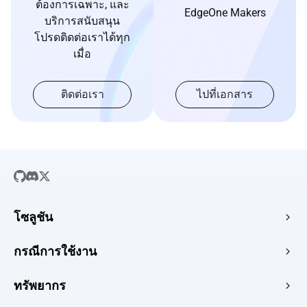
ต้องการเฉพาะ, และ
EdgeOne Makers
บริการสนับสนุน
โปรดติดต่อเราได้ทุก
เมื่อ
ติดต่อเรา
ไปที่เอกสาร
โซลูชัน
SaaS
กรณีการใช้งาน
เว็บไซต์บริษัท
โฮสติ้ง HTML ฟรี
ทรัพยากร
อีคอมเมิร์ซ
ภาพถ่ายเป็น URL