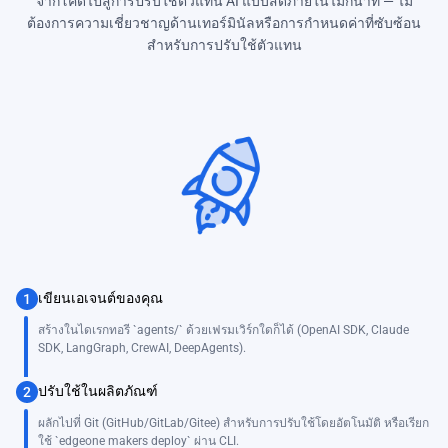
จากโค้ดไปสู่การปรับใช้ตัวแทน AI แบบสดภายในไม่กี่นาที — ไม่
ต้องการความเชี่ยวชาญด้านเทอร์มินัลหรือการกำหนดค่าที่ซับซ้อน
สำหรับการปรับใช้ตัวแทน
เขียนเอเจนต์ของคุณ
1
สร้างในไดเรกทอรี `agents/` ด้วยเฟรมเวิร์กใดก็ได้ (OpenAI SDK, Claude
SDK, LangGraph, CrewAI, DeepAgents).
ปรับใช้ในผลิตภัณฑ์
2
ผลักไปที่ Git (GitHub/GitLab/Gitee) สำหรับการปรับใช้โดยอัตโนมัติ หรือเรียก
ใช้ `edgeone makers deploy` ผ่าน CLI.