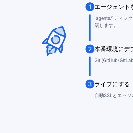
1
エージェント
`agents/`ディ
築します。
2
本番環境にデ
Git (GitHub/
3
ライブにする
自動SSLとエッ