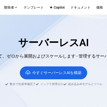
開発者
テンプレート
Copilot
ドキュメント
価格
チテナントプラットフォーム
テクニカルサポート
社内アプリ
Github
ットフォームのデプロイインフラストラク
エンタープライズチーム向けの
ス
Discord
サーバーレスAI
クシナリオ
マース
CMS
歴
なフロントエンド・バックエンドサービス
効率的なコンテンツサイトの公
ップロード
て、ゼロから展開およびスケールします - 管理するサ
bアプリ
フルスタックアプリケーションホスティン
今すぐサーバーレスAIを構築
数分で生産準備完了
インフラ管理ゼロ
組み込みAIモデルとツール