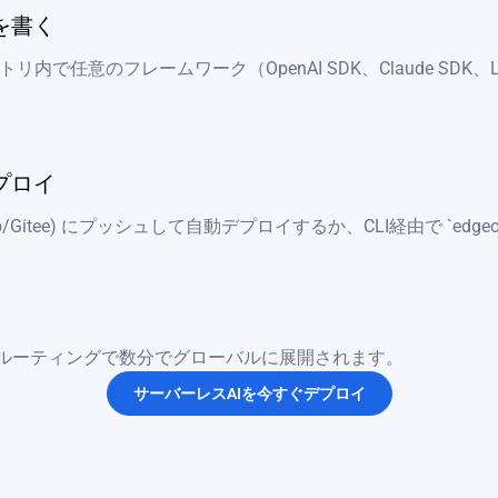
を書く
レクトリ内で任意のフレームワーク（OpenAI SDK、Claude SDK、La
プロイ
GitLab/Gitee) にプッシュして自動デプロイするか、CLI経由で `edgeo
ジルーティングで数分でグローバルに展開されます。
サーバーレスAIを今すぐデプロイ