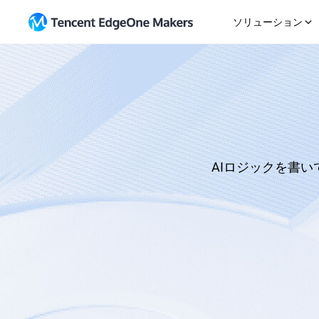
ソリューション
始める
AI Agent
リソース
マル
Gitリポジトリのインポート
ガイド
アウトオブボックスエージェント開発プラット
プラ
フォーム
テンプレートから開始
ニュー
チャ
直接アップロード
トピッ
SaaS
Eコ
EdgeOne CLI
変更履
迅速な反復製品提供
柔軟
メーカー MCP
直接ア
AIロジックを書い
統合
企業ウェブサイト
We
プロフェッショナルなブランドポータル開発
統合
グ