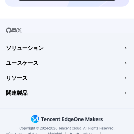
ソリューション
SaaS
ユースケース
会社のウェブサイト
無料のHTMLホスティング
リソース
Eコマース
画像からURL
Webアプリ
ガイド
関連製品
HTMLからURL
CMS
ニュース
PDFをURLに
エッジアクセラレーションとセキュリティ
トピックシナリオ
ドロップ使用例 →
エッジメディア
変更履歴
Edge Functions
Copyright © 2024-2026 Tencent Cloud. All Rights Reserved.
CAPTCHA