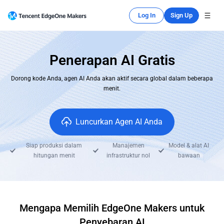
Log In
Sign Up
Penerapan AI Gratis
Dorong kode Anda, agen AI Anda akan aktif secara global dalam beberapa
menit.
Luncurkan Agen AI Anda
Siap produksi dalam
Manajemen
Model & alat AI
hitungan menit
infrastruktur nol
bawaan
Mengapa Memilih EdgeOne Makers untuk
Penyebaran AI