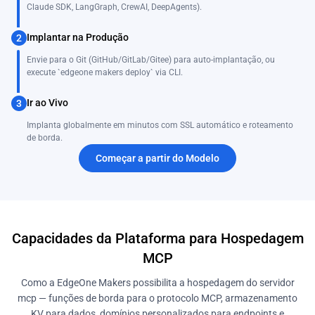
Claude SDK, LangGraph, CrewAI, DeepAgents).
Implantar na Produção
2
Envie para o Git (GitHub/GitLab/Gitee) para auto-implantação, ou
execute `edgeone makers deploy` via CLI.
Ir ao Vivo
3
Implanta globalmente em minutos com SSL automático e roteamento
de borda.
Começar a partir do Modelo
Capacidades da Plataforma para Hospedagem
MCP
Como a EdgeOne Makers possibilita a hospedagem do servidor
mcp — funções de borda para o protocolo MCP, armazenamento
KV para dados, domínios personalizados para endpoints e