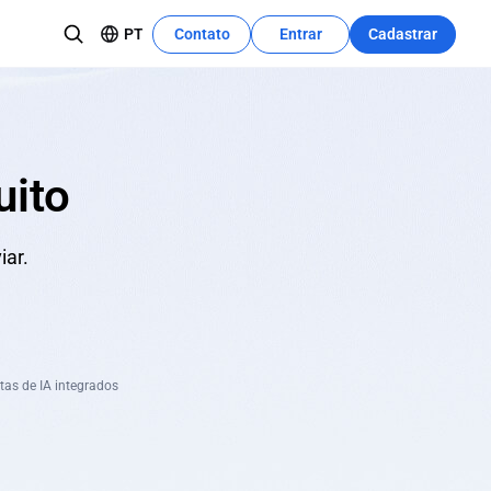
PT
Contato
Entrar
Cadastrar
Centro de Recursos
Saiba Mais
O tutorial de desenvolvimento pode
es empresariais
utilizar rapidamente esses recursos.
uito
e conteúdo
iar.
tas de IA integrados