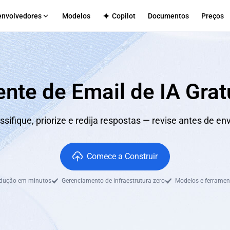
envolvedores
Modelos
Copilot
Documentos
Preços
formas Multi-Tenant
SUPORTE TÉCNICO
Aplicativos Internos
Github
strutura de implantação para sua
Implantação segura para equip
s
forma
Discord
nte de Email de IA Grat
s de Tópicos
cio eletrônico
CMS
o de alterações
ação flexível de serviço frontend-backend
Publicação eficiente de sites d
ar Diretamente
ssifique, priorize e redija respostas — revise antes de env
ativos Web
agem integrada de aplicação full-stack
Comece a Construir
odução em minutos
Gerenciamento de infraestrutura zero
Modelos e ferramen