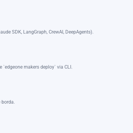
Claude SDK, LangGraph, CrewAI, DeepAgents).
e `edgeone makers deploy` via CLI.
 borda.