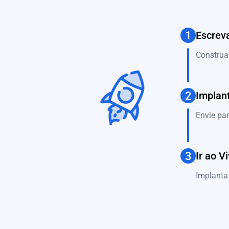
1
Escrev
Construa
2
Implan
Envie par
3
Ir ao V
Implanta