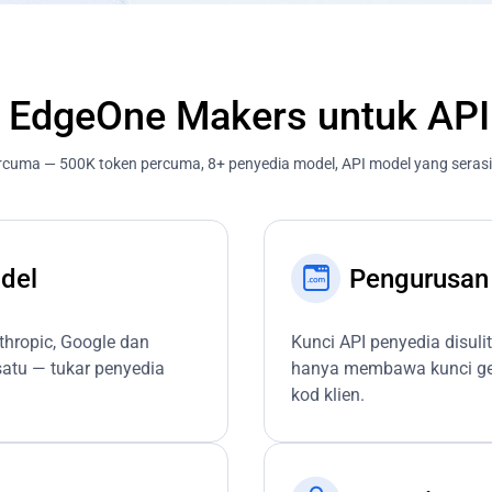
h EdgeOne Makers untuk AP
rcuma — 500K token percuma, 8+ penyedia model, API model yang serasi
odel
Pengurusan
hropic, Google dan
Kunci API penyedia disuli
rsatu — tukar penyedia
hanya membawa kunci ger
kod klien.