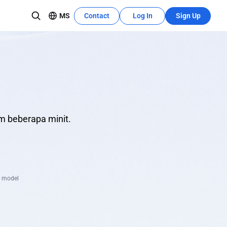
MS
Contact
Log In
Sign Up
Recources Center
Learn More
The development tutorial can quickly
pasukan
utilize these features.
m beberapa minit.
a model