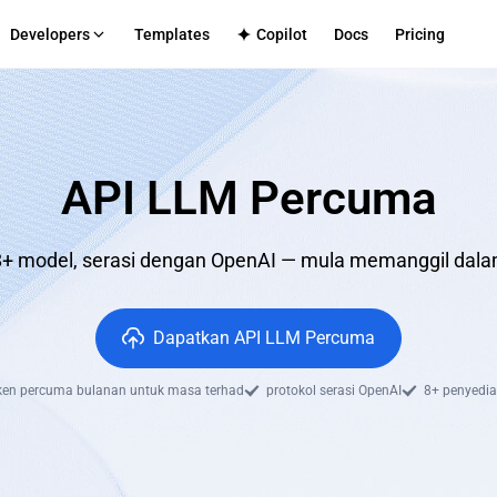
Developers
Templates
Copilot
Docs
Pricing
S
form Multi-Penyewa
TECH SUPPORT
Aplikasi Dalaman
Github
truktur pengeluaran untuk platform anda
Penghantaran selamat untuk 
Discord
perusahaan
API LLM Percuma
cenarios
mmerce
CMS
log
le frontend-backend service integration
Efficient content site publishing
Directly
+ model, serasi dengan OpenAI — mula memanggil dala
Apps
ated full-stack application hosting
Dapatkan API LLM Percuma
ken percuma bulanan untuk masa terhad
protokol serasi OpenAI
8+ penyedi