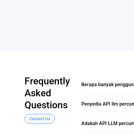
Frequently
Berapa banyak penggun
Asked
Questions
Penyedia API llm percu
Contact Us
Adakah API LLM percum