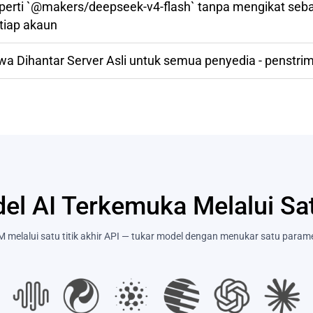
perti `@makers/deepseek-v4-flash` tanpa mengikat seb
tiap akaun
wa Dihantar Server Asli untuk semua penyedia - penstri
el AI Terkemuka Melalui Sa
M melalui satu titik akhir API — tukar model dengan menukar satu param