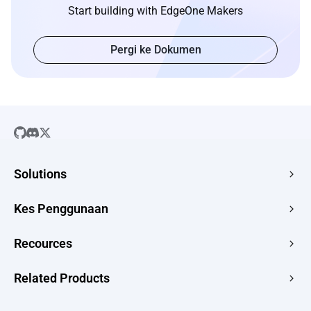
Start building with EdgeOne Makers
Pergi ke Dokumen
Solutions
SaaS
Kes Penggunaan
Company Website
Free HTML Hosting
Recources
E-commerce
Image to URL
Web Apps
Guides
Related Products
HTML to URL
CMS
News
PDF to URL
Edge Acceleration & Security