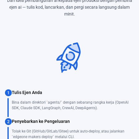
Dari idea pembangunan ai kepada ejen produksi dengan pembina
ejen ai — tulis kod, lancarkan, dan pergi secara langsung dalam
minit.
Tulis Ejen Anda
1
Bina dalam direktori `agents/` dengan sebarang rangka kerja (OpenAI
SDK, Claude SDK, LangGraph, CrewAI, DeepAgents).
Penyebarkan ke Pengeluaran
2
Tolak ke Git (GitHub/GitLab/Gitee) untuk auto-deploy, atau jalankan
`edgeone makers deploy` melalui CLI.