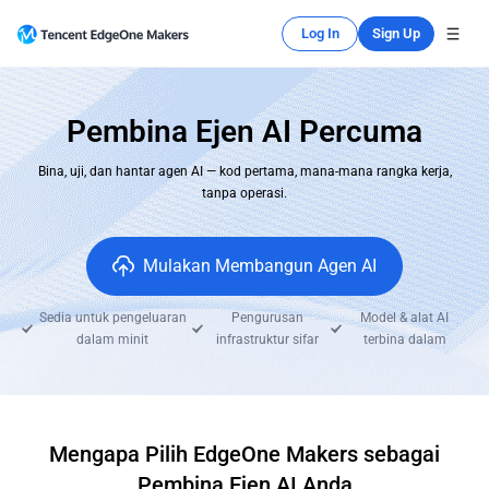
Log In
Sign Up
Pembina Ejen AI Percuma
Bina, uji, dan hantar agen AI — kod pertama, mana-mana rangka kerja,
tanpa operasi.
Mulakan Membangun Agen AI
Sedia untuk pengeluaran
Pengurusan
Model & alat AI
dalam minit
infrastruktur sifar
terbina dalam
Mengapa Pilih EdgeOne Makers sebagai
Pembina Ejen AI Anda