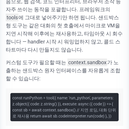
음으로, 웹 검색, 코드 인터프리터, 브라우저 조작 등
자주 쓰이는 동작을 포괄합니다. 프레임워크의
tools
에 그대로 넣어주기만 하면 됩니다. 샌드박스
형 도구는 같은 대화의 첫 호출에서 마이크로 VM을
지연 시작해 이후에는 재사용하고, 타임아웃 시 회수
합니다 — handler 시작 시 워밍업하지 않고, 콜드 스
타트마다 다시 만들지도 않습니다.
커스텀 도구가 필요할 때는
context.sandbox
가 노
출하는 샌드박스 원자 인터페이스를 자유롭게 조합
할 수 있습니다:
const runPython = tool({ name: 'run_python', parameters:
z.object({ code: z.string() }), execute: async ({ code }) => {
const sb = await context.sandbox() // 지연 로딩, 대화 단위
로 재사용 return await sb.codeInterpreter.run(code) }, })