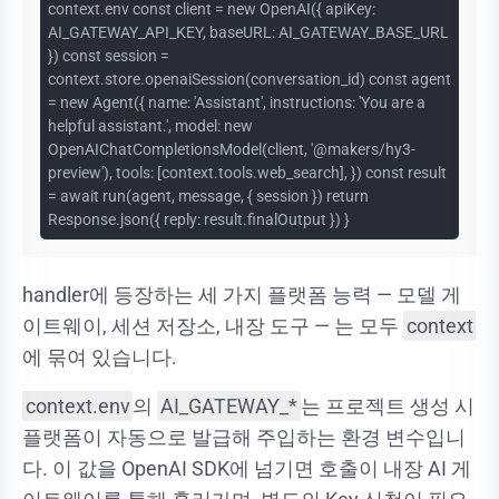
context.env const client = new OpenAI({ apiKey:
AI_GATEWAY_API_KEY, baseURL: AI_GATEWAY_BASE_URL
}) const session =
context.store.openaiSession(conversation_id) const agent
= new Agent({ name: 'Assistant', instructions: 'You are a
helpful assistant.', model: new
OpenAIChatCompletionsModel(client, '@makers/hy3-
preview'), tools: [context.tools.web_search], }) const result
= await run(agent, message, { session }) return
Response.json({ reply: result.finalOutput }) }
handler에 등장하는 세 가지 플랫폼 능력 — 모델 게
이트웨이, 세션 저장소, 내장 도구 — 는 모두
context
에 묶여 있습니다.
context.env
의
AI_GATEWAY_*
는 프로젝트 생성 시
플랫폼이 자동으로 발급해 주입하는 환경 변수입니
다. 이 값을 OpenAI SDK에 넘기면 호출이 내장 AI 게