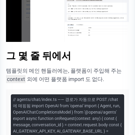
그 몇 줄 뒤에서
템플릿의 메인 핸들러에는, 플랫폼이 주입해 주는
context
외에 어떤 플랫폼 import 도 없다.
// agents/chat/index.ts —— 경로가 자동으로 POST /chat
에 매핑됨 import OpenAI from 'openai' import { Agent, run,
OpenAIChatCompletionsModel } from '@openai/agents'
export async function onRequest(context: any) { const {
message, conversation_id } = context.request.body const {
AI_GATEWAY_API_KEY, AI_GATEWAY_BASE_URL } =