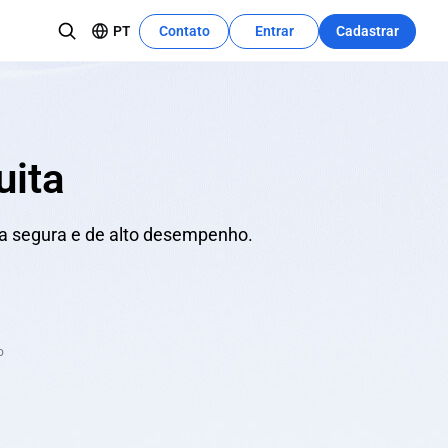
PT
Contato
Entrar
Cadastrar
Centro de Recursos
Saiba Mais
O tutorial de desenvolvimento pode
es empresariais
utilizar rapidamente esses recursos.
uita
e conteúdo
a segura e de alto desempenho.
o