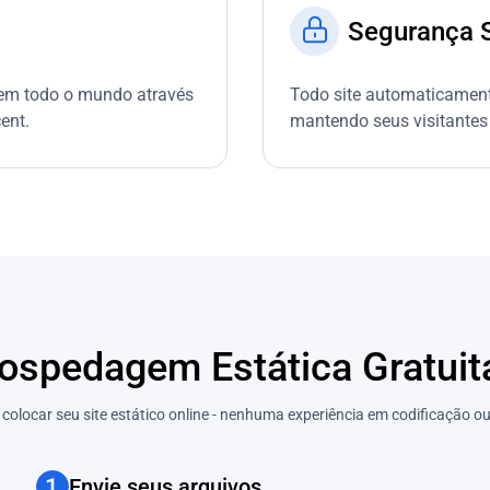
Segurança S
 em todo o mundo através
Todo site automaticament
ent.
mantendo seus visitantes 
spedagem Estática Gratuita
colocar seu site estático online - nenhuma experiência em codificação o
1
Envie seus arquivos