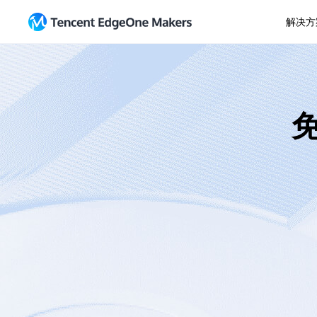
解决方
开始使用
AI Agent
资源
多租
导入 Git 仓库
指南
开箱即用的 Agent 开发平台
面向
从模板开始
新闻
免
SaaS
电子
直接上传
主题场
快速交付迭代产品
灵活
EdgeOne CLI
更新日
Makers MCP
直接上
公司网站
Web
专业构建品牌门户
一体