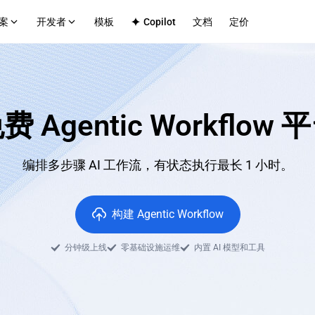
案
开发者
模板
Copilot
文档
定价
户平台
技术支持
内部应用
Github
平台的部署基础设施
面向企业团队的安全部署
Discord
费 Agentic Workflow 
商务
CMS
景
对接前后端服务
高效发布内容站点
志
传
编排多步骤 AI 工作流，有状态执行最长 1 小时。
 应用
化全栈应用托管
构建 Agentic Workflow
分钟级上线
零基础设施运维
内置 AI 模型和工具