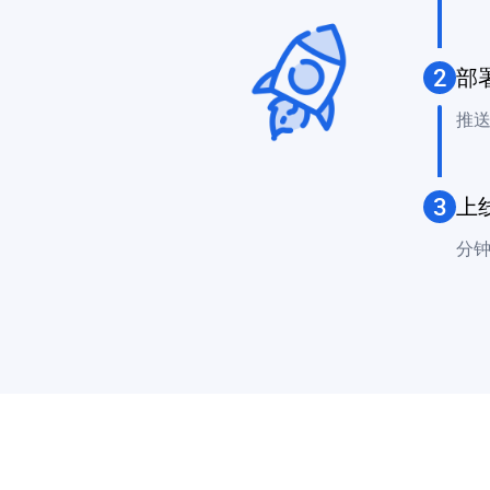
2
部
推送到
3
上
分钟