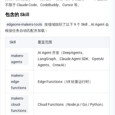
不限于 Claude Code、CodeBuddy、Cursor 等。
包含的 Skill
edgeone-makers-tools
 按领域组织了以下 9 个 Skill，AI Agent 会
根据任务自动匹配并加载：
Skill
覆盖范围
AI Agent 开发（DeepAgents、
makers-
LangGraph、Claude Agent SDK、OpenAI 
agents
Agents、CrewAI）
makers-
edge-
Edge Functions（V8 轻量运行时）
functions
makers-
cloud-
Cloud Functions（Node.js / Go / Python）
functions