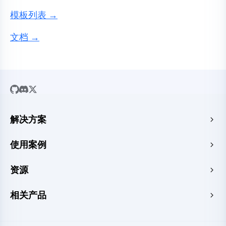
模板列表 →
文档 →
解决方案
SaaS
使用案例
企业官网
免费 HTML 托管
资源
电子商务
图片转 URL
Web 应用
指南
相关产品
HTML 转 URL
CMS
新闻
PDF 转 URL
边缘加速与安全
主题场景