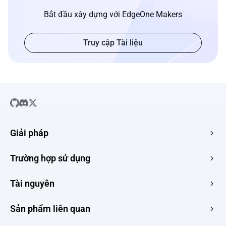
Bắt đầu xây dựng với EdgeOne Makers
Truy cập Tài liệu
Giải pháp
SaaS
Trường hợp sử dụng
Trang Web Công Ty
Lưu trữ HTML Miễn phí
Tài nguyên
Thương mại điện tử
Ảnh sang URL
Ứng dụng Web
Hướng dẫn
Sản phẩm liên quan
HTML đến URL
CMS
Tin tức