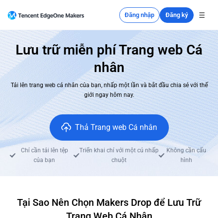
Đăng nhập
Đăng ký
Lưu trữ miễn phí Trang web Cá
nhân
Tải lên trang web cá nhân của bạn, nhấp một lần và bắt đầu chia sẻ với thế
giới ngay hôm nay.
Thả Trang web Cá nhân
Chỉ cần tải lên tệp
Triển khai chỉ với một cú nhấp
Không cần cấu
của bạn
chuột
hình
Tại Sao Nên Chọn Makers Drop để Lưu Trữ
Trang Web Cá Nhân