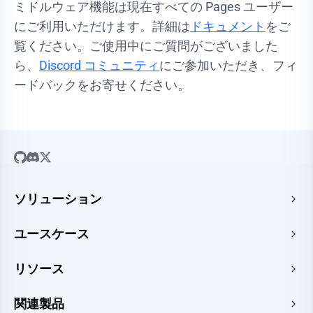
ミドルウェア機能は現在すべての Pages ユーザー
にご利用いただけます。詳細は
ドキュメント
をご
覧ください。ご使用中にご質問がございました
ら、
Discord コミュニティ
にご参加いただき、フィ
ードバックをお寄せください。
ソリューション
SaaS
ユースケース
会社のウェブサイト
無料のHTMLホスティング
リソース
Eコマース
画像からURL
Webアプリ
ガイド
関連製品
HTMLからURL