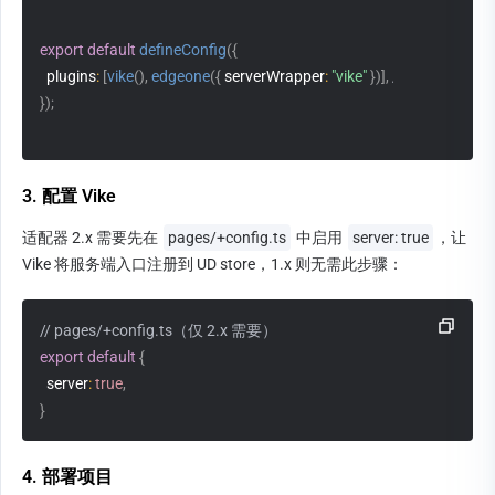
export
default
defineConfig
(
{
  plugins
:
[
vike
(
)
,
edgeone
(
{
 serverWrapper
:
"vike"
}
)
]
,
// 需指定 serve
}
)
;
3. 配置 Vike
适配器 2.x 需要先在 
pages/+config.ts
 中启用 
server: true
，让 
Vike 将服务端入口注册到 UD store，1.x 则无需此步骤：
// pages/+config.ts（仅 2.x 需要）
export
default
{
  server
:
true
,
}
4. 部署项目