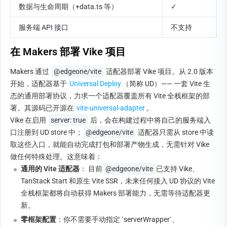
数据与生命周期（+data.ts 等）
✓
服务端 API 接口
不支持
在 Makers 部署 Vike 项目
Makers 通过 
@edgeone/vite
 适配器部署 Vike 项目。从 2.0 版本
开始，适配器基于 
Universal Deploy
（简称 UD）—— 一套 Vite 生
态的通用部署协议，力求一个适配器覆盖所有 Vite 全栈框架的部
署。其源码已开源在 
vite-universal-adapter
。
Vike 在启用 
server: true
 后，会在构建过程中将自己的服务端入
口注册到 UD store 中；
@edgeone/vite
 适配器只需从 store 中读
取这些入口，就能自动完成打包和部署产物生成，无需针对 Vike 
做任何特殊处理。这意味着：
通用的 Vite 适配器
： 目前
@edgeone/vite
已支持 Vike、
TanStack Start 和原生 Vite SSR，未来任何接入 UD 协议的 Vite 
全栈框架都将自动获得 Makers 部署能力，无需等待适配器更
新。
零框架配置
：你不需要手动指定 `serverWrapper`、