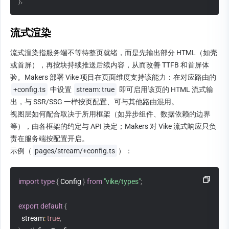
}
;
流式渲染
流式渲染指服务端不等待整页就绪，而是先输出部分 HTML（如壳
或首屏），再按块持续推送后续内容，从而改善 TTFB 和首屏体
验。Makers 部署 Vike 项目在页面维度支持该能力：在对应路由的 
+config.ts
 中设置 
stream: true
 即可启用该页的 HTML 流式输
出，与 SSR/SSG 一样按页配置、可与其他路由混用。
视图层如何配合取决于所用框架（如异步组件、数据依赖的边界
等），由各框架的约定与 API 决定；Makers 对 Vike 流式响应只负
责在服务端按配置开启。
示例（
pages/stream/+config.ts
）：
import
type
{
 Config 
}
from
"vike/types"
;
export
default
{
  stream
:
true
,