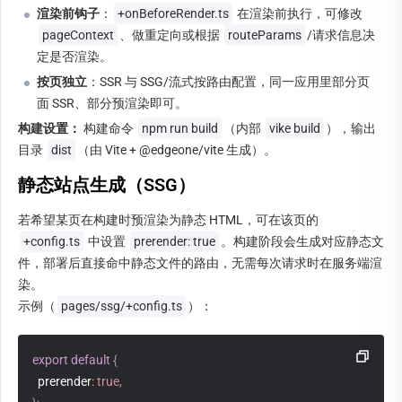
渲染前钩子
：
+onBeforeRender.ts
 在渲染前执行，可修改 
pageContext
、做重定向或根据 
routeParams
/请求信息决
定是否渲染。
按页独立
：SSR 与 SSG/流式按路由配置，同一应用里部分页
面 SSR、部分预渲染即可。
构建设置：
 构建命令 
npm run build
（内部 
vike build
），输出
目录 
dist
（由 Vite + @edgeone/vite 生成）。
静态站点生成（SSG）
若希望某页在构建时预渲染为静态 HTML，可在该页的 
+config.ts
 中设置 
prerender: true
。构建阶段会生成对应静态文
件，部署后直接命中静态文件的路由，无需每次请求时在服务端渲
染。
示例（
pages/ssg/+config.ts
）：
export
default
{
  prerender
:
true
,