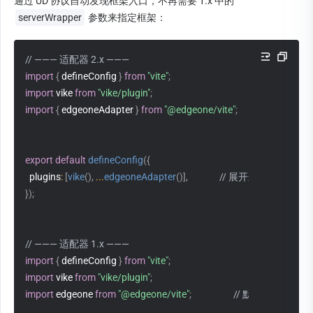
通过 UD 协议自动发现框架入口，不再需要 1.x 中的 
serverWrapper
 参数来指定框架：
// ——— 适配器 2.x ———
import
{
 defineConfig 
}
from
"vite"
;
import
 vike 
from
"vike/plugin"
;
import
{
 edgeoneAdapter 
}
from
"@edgeone/vite"
;
// 命名导出
export
default
defineConfig
(
{
  plugins
:
[
vike
(
)
,
...
edgeoneAdapter
(
)
]
,
// 展开运算符，无需
}
)
;
// ——— 适配器 1.x ———
import
{
 defineConfig 
}
from
"vite"
;
import
 vike 
from
"vike/plugin"
;
import
 edgeone 
from
"@edgeone/vite"
;
// 默认导出