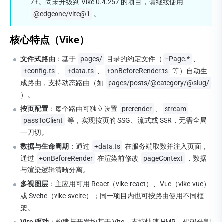
7+。尚未升级到 Vike 0.4.257 的项目，请继续使用 
@edgeone/vite@1
。
核心特点（Vike）
文件式路由
：基于 
pages/
 目录的约定文件（
+Page.*
、
+config.ts
、
+data.ts
、
+onBeforeRender.ts
 等）自动生
成路由，支持动态路由（如 
pages/posts/@category/@slug/
）。
按页配置
：每个路由可独立设置 
prerender
、
stream
、
passToClient
 等，实现按页的 SSG、流式或 SSR，无需全局
一刀切。
数据与生命周期
：通过 
+data.ts
 在服务端取数并注入页面，
通过 
+onBeforeRender
 在渲染前修改 
pageContext
，数据
与渲染逻辑清晰分离。
多视图层
：主应用可用 React（vike-react）、Vue（vike-vue）
或 Svelte（vike-svelte）；同一项目内也可按路由使用不同框
架。
Vite 驱动
：构建与开发均基于 Vite，支持快速 HMR、代码分割