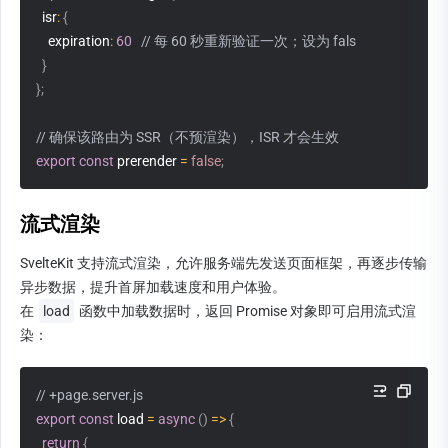
isr
:
{
expiration
:
60
// 每 60 秒重新验证一次；设为 false 则长期缓存
}
}
;
// 确保该路由为 SSR（不预渲染），ISR 才会生效
export
const
 prerender 
=
false
;
流式渲染
SvelteKit 支持流式渲染，允许服务端先发送页面框架，再逐步传输
异步数据，提升首屏加载速度和用户体验。
在 
load
 函数中加载数据时，返回 Promise 对象即可启用流式渲
染：
// +page.server.js
export
const
load
=
async
(
)
=>
{
return
{