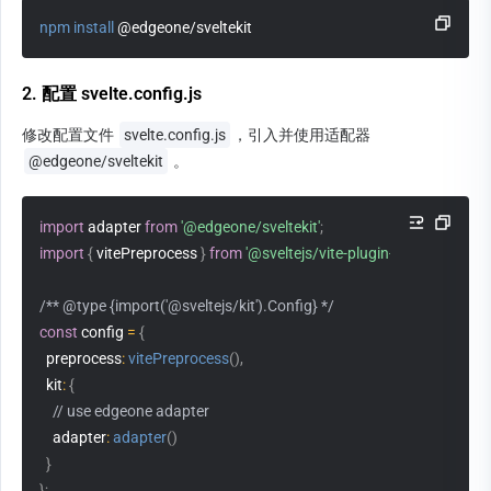
npm
install
 @edgeone/sveltekit
2. 配置 svelte.config.js
修改配置文件 
svelte.config.js
，引入并使用适配器
@edgeone/sveltekit
 。
import
 adapter 
from
'@edgeone/sveltekit'
;
import
{
 vitePreprocess 
}
from
'@sveltejs/vite-plugin-svelte'
;
/** @type {import('@sveltejs/kit').Config} */
const
 config 
=
{
preprocess
:
vitePreprocess
(
)
,
kit
:
{
// use edgeone adapter
adapter
:
adapter
(
)
}
}
;