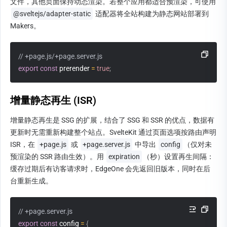
文件，其他页面保持动态渲染。若整个应用都适合预渲染，可使用 
@sveltejs/adapter-static
 适配器将全站构建为静态网站部署到 
Makers。
// +page.js/+page.server.js
export
const
 prerender 
=
true
;
增量静态再生 (ISR)
增量静态再生是 SSG 的扩展，结合了 SSG 和 SSR 的优点，数据有
更新时无需重新构建整个站点。SvelteKit 通过页面选项按路由声明 
ISR，在 
+page.js
 或 
+page.server.js
 中导出 
config
（仅对未
预渲染的 SSR 路由生效）。用 
expiration
（秒）设置再生间隔：
缓存过期后有访客请求时，EdgeOne 会先返回旧版本，同时在后
台重新生成。
// +page.server.js
export
const
 config 
=
{