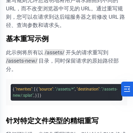
重写规则允许您透明地将用户请求路由到不同的
URL，而不改变浏览器中可见的 URL。通过重写规
则，您可以在请求到达后端服务器之前修改 URL 路
径、查询参数和请求头。
基本重写示例
此示例将所有以
/assets/
开头的请求重写到
/assets-new/
目录，同时保留请求的原始路径部
分。
{
"rewrites"
:
[
{
"source"
:
"/assets/*"
,
"destination"
:
"/assets-
new/:splat"
,
}
]
}
针对特定文件类型的精细重写