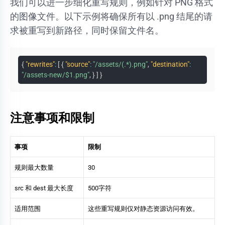
我们可以进一步细化重写规则，例如针对 PNG 格式
的图像文件。以下示例将确保所有以 .png 结尾的请
求被重写到新路径，同时保留文件名。
{
"rewrites"
:
[
{
"source"
:
"/assets/(.*).png"
,
"destination"
:
"/assets-new/$1.png"
,
}
]
}
注意事项和限制
事项
限制
规则最大数量
30
src
和
dest
最大长度
500字符
适用范围
这些重写规则仅对静态资源访问有效。