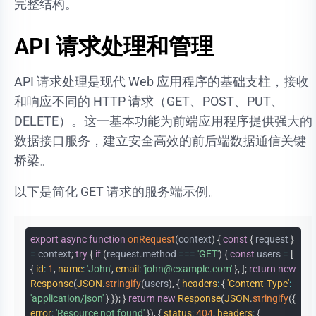
完整结构。
API 请求处理和管理
API 请求处理是现代 Web 应用程序的基础支柱，接收
和响应不同的 HTTP 请求（GET、POST、PUT、
DELETE）。这一基本功能为前端应用程序提供强大的
数据接口服务，建立安全高效的前后端数据通信关键
桥梁。
以下是简化 GET 请求的服务端示例。
export
async
function
onRequest
(
context
)
{
const
{
request
}
=
context
;
try
{
if
(
request
.
method
===
'GET'
)
{
const
users
=
[
{
id
:
1
,
name
:
'John'
,
email
:
'john@example.com'
}
,
]
;
return
new
Response
(
JSON
.
stringify
(
users
)
,
{
headers
:
{
'Content-Type'
:
'application/json'
}
}
)
;
}
return
new
Response
(
JSON
.
stringify
(
{
error
:
'Resource not found'
}
)
,
{
status
:
404
,
headers
:
{