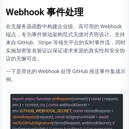
Webhook 事件处理
在无服务器函数中构建企业级、高可用的 Webhook
端点，专为事件驱动架构范式无缝对齐而设计。支持
来自 GitHub、Stripe 等领先平台的实时事件流，同时
实施加密签名验证以保证请求来源的真实性和安全协
议的无懈可击。
一下是简化的 Webhook 处理 GitHub 推送事件集成示
例。
export
async
function
onRequest
(
context
)
{
const
{
request
,
env
}
=
context
;
try
{
const
webhookSecret
=
env
.
GITHUB_WEBHOOK_SECRET
;
const
clonedRequest
=
cloneRequest
(
request
)
;
const
isSignatureValid
=
await
verifyGitHubSignature
(
clonedRequest
,
webhookSecret
)
;
if