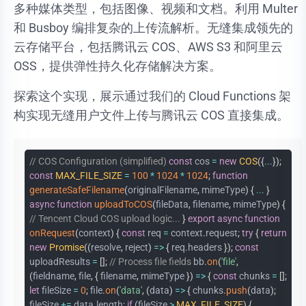
多种媒体类型，包括图像、视频和文档。利用 Multer
和 Busboy 编排复杂的上传流解析。无缝集成领先的
云存储平台，包括腾讯云 COS、AWS S3 和阿里云
OSS，提供弹性持久化存储解决方案。
探索这个实现，展示通过我们的 Cloud Functions 架
构实现无缝用户文件上传与腾讯云 COS 直接集成。
// COS Configuration (simplified)
const
cos
=
new
COS
(
{
...
}
)
;
const
MAX_FILE_SIZE
=
100
*
1024
*
1024
;
function
generateSafeFilename
(
originalFilename
,
mimeType
)
{
...
}
async
function
uploadToCOS
(
fileData
,
filename
,
mimeType
)
{
// Tencent Cloud COS upload logic...
}
export
async
function
onRequest
(
context
)
{
const
req
=
context
.
request
;
try
{
return
new
Promise
(
(
resolve
,
reject
)
=>
{
req
.
headers
}
)
;
const
uploadResults
=
[
]
;
// Process file fields
bb
.
on
(
'file'
,
(
fieldname
,
file
,
{
filename
,
mimeType
}
)
=>
{
const
chunks
=
[
]
;
let
fileSize
=
0
;
file
.
on
(
'data'
,
(
data
)
=>
{
chunks
.
push
(
data
)
;
fileSize
+=
data
.
length
;
if
(
fileSize
>
MAX_FILE_SIZE
)
{