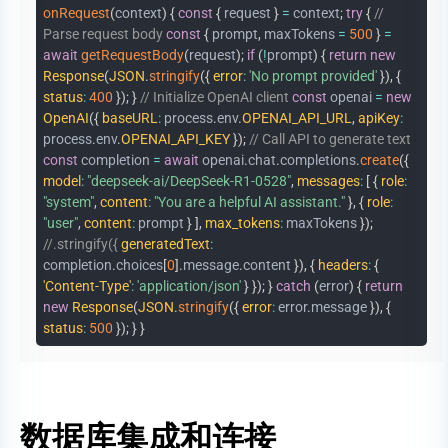
onRequest
(
context
)
{
const
{
request
}
=
context
;
try
{
//
Parse request body
const
{
prompt
,
maxTokens
=
500
}
=
await
getRequestBody
(
request
)
;
if
(
!
prompt
)
{
return
new
Response
(
JSON
.
stringify
(
{
error
:
'No prompt provided'
}
)
,
{
status
:
400
}
)
;
}
// Initialize OpenAI client
const
openai
=
new
OpenAI
(
{
baseURL
:
process
.
env
.
OPENAI_API_URL
,
apiKey
:
process
.
env
.
OPENAI_API_KEY
}
)
;
// Call API to generate text
const
completion
=
await
openai
.
chat
.
completions
.
create
(
{
model
:
"deepseek-ai/DeepSeek-R1-0528"
,
messages
:
[
{
role
:
"system"
,
content
:
"You are a helpful AI assistant."
}
,
{
role
:
"user"
,
content
:
prompt
}
]
,
max_tokens
:
maxTokens
}
)
;
//.stringify({
generatedText
:
completion
.
choices
[
0
]
.
message
.
content
}
)
,
{
headers
:
{
'Content-Type'
:
'application/json'
}
}
)
;
}
catch
(
error
)
{
return
new
Response
(
JSON
.
stringify
(
{
error
:
error
.
message
}
)
,
{
status
:
500
}
)
;
}
}
数据库集成和连接