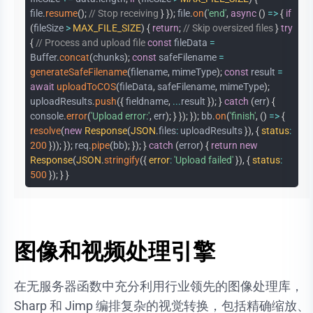
file
.
resume
(
)
;
// Stop receiving
}
}
)
;
file
.
on
(
'end'
,
async
(
)
=>
{
if
(
fileSize
>
MAX_FILE_SIZE
)
{
return
;
// Skip oversized files
}
try
{
// Process and upload file
const
fileData
=
Buffer
.
concat
(
chunks
)
;
const
safeFilename
=
generateSafeFilename
(
filename
,
mimeType
)
;
const
result
=
await
uploadToCOS
(
fileData
,
safeFilename
,
mimeType
)
;
uploadResults
.
push
(
{
fieldname
,
...
result
}
)
;
}
catch
(
err
)
{
console
.
error
(
'Upload error:'
,
err
)
;
}
}
)
;
}
)
;
bb
.
on
(
'finish'
,
(
)
=>
{
resolve
(
new
Response
(
JSON
.
files
:
uploadResults
}
)
,
{
status
:
200
}
)
)
;
}
)
;
req
.
pipe
(
bb
)
;
}
)
;
}
catch
(
error
)
{
return
new
Response
(
JSON
.
stringify
(
{
error
:
'Upload failed'
}
)
,
{
status
:
500
}
)
;
}
}
图像和视频处理引擎
在无服务器函数中充分利用行业领先的图像处理库，
Sharp 和 Jimp 编排复杂的视觉转换，包括精确缩放、