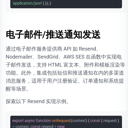
'application/json'
}
}
)
;
}
电子邮件/推送通知发送
通过电子邮件服务提供商 API 如 Resend、
Nodemailer、SendGrid、AWS SES 在函数中实现电
子邮件发送，支持 HTML 富文本、附件和模板渲染等
功能。此外，集成包括短信和推送通知在内的多渠道
消息服务，适用于用户注册验证、订单通知和系统提
醒等场景。
探索以下 Resend 实现示例。
export
async
function
onRequest
(
context
)
{
const
{
request
}
=
context
;
const
resend
=
new