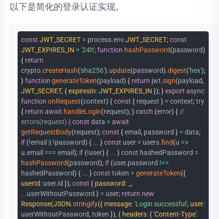
以下是简化的登录认证实现。
const
JWT_SECRET
=
process
.
env
.
JWT_SECRET
;
const
JWT_EXPIRES_IN
=
'24h'
;
function
hashPassword
(
password
)
{
return
crypto
.
createHash
(
'sha256'
)
.
update
(
password
)
.
digest
(
'hex'
)
;
}
function
generateToken
(
payload
)
{
return
jwt
.
sign
(
payload
,
JWT_SECRET
,
{
expiresIn
:
JWT_EXPIRES_IN
}
)
;
}
export
async
function
onRequest
(
context
)
{
const
{
request
}
=
context
;
try
{
return
await
handleLogin
(
request
)
;
}
catch
(
error
)
{
//
errors(request) {
const
data
=
await
getRequestBody
(
request
)
;
const
{
email
,
password
}
=
data
;
if
(
!
email
||
!
password
)
{
...
}
const
user
=
users
.
find
(
u
=>
u
.
email
===
email
)
;
if
(
!
user
)
{
...
}
const
hashedPassword
=
hashPassword
(
password
)
;
if
(
user
.
password
!==
hashedPassword
)
{
...
}
const
token
=
generateToken
(
{
userId
:
user
.
id
}
)
;
const
{
password
:
_
,
...
userWithoutPassword
}
=
user
;
return
new
Response
(
JSON
.
stringify
(
{
message
:
'Login successful'
,
user
:
userWithoutPassword
,
token
}
)
,
{
headers
:
{
'Content-Type'
: