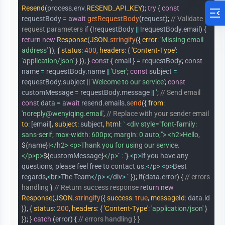
Resend
(
process
.
env
.
RESEND_API_KEY
)
;
try
{
const
requestBody
=
await
getRequestBody
(
request
)
;
// Validate
request parameters
if
(
!
requestBody
||
!
requestBody
.
email
)
{
return
new
Response
(
JSON
.
stringify
(
{
error
:
'Missing email
address'
}
)
,
{
status
:
400
,
headers
:
{
'Content-Type'
:
'application/json'
}
}
)
;
}
const
{
email
}
=
requestBody
;
const
name
=
requestBody
.
name
||
'User'
;
const
subject
=
requestBody
.
subject
||
'Welcome to our service'
;
const
customMessage
=
requestBody
.
message
||
''
;
// Send email
const
data
=
await
resend
.
emails
.
send
(
{
from
:
'noreply@wenyiqing.email'
,
// Replace with your sender email
to
:
[
email
]
,
subject
:
subject
,
html
:
`
<div style="font-family:
sans-serif; max-width: 600px; margin: 0 auto;"> <h2>Hello,
${
name
}
!</h2> <p>Thank you for using our service.
</p>p>
${
customMessage
}
</p>
`
:
''
}
<
p
>
If you have any
questions
,
please feel free to contact us
.
<
/
p
>
<
p
>
Best
regards
,
<
br
>
The Team
<
/
p
>
<
/
div
>
`
}
)
;
if
(
data
.
error
)
{
// errors
handling
}
// Return success response
return
new
Response
(
JSON
.
stringify
(
{
success
:
true
,
messageId
:
data
.
id
}
)
,
{
status
:
200
,
headers
:
{
'Content-Type'
:
'application/json'
}
}
)
;
}
catch
(
error
)
{
// errors handling
}
}