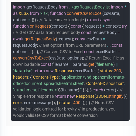
import
getRequestBody
from
'../getRequestBody.js'
;
import
*
as
XLSX
from
'xlsx'
;
function
convertCsvToExcel
(
csvData
,
options
=
{
}
)
{
// Data conversion logic
}
export
async
function
onRequest
(
context
)
{
const
{
request
}
=
context
;
try
{
// Get CSV data from request body
const
requestBody
=
await
getRequestBody
(
request
)
;
const
csvData
=
requestBody
;
// Get options from URL parameters
...
const
options
=
{
...
}
;
// Convert CSV to Excel
const
excelBuffer
=
convertCsvToExcel
(
csvData
,
options
)
;
// Return Excel file as
downloadable
const
filename
=
params
.
get
(
'filename'
)
||
'data.xlsx'
;
return
new
Response
(
excelBuffer
,
{
status
:
200
,
headers
:
{
'Content-Type'
:
'application/vnd.openxmlformats-
officedocument.spreadsheetml.sheet'
,
'Content-Disposition'
:
`
attachment; filename="
${
filename
}
"
`
}
}
)
;
}
catch
(
error
)
{
//
Simple error response
return
new
Response
(
JSON
.
stringify
(
{
error
:
error
.
message
}
)
,
{
status
:
400
}
)
;
}
}
// Note: CSV
validation logic omitted for brevity
// In production, you
would validate CSV format before conversion