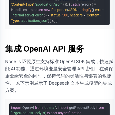
'Content-Type'
:
'application/json'
}
}
)
;
}
catch
(
error
)
{
//
Handle errors
return
new
Response
(
JSON
.
stringify
(
{
error
:
'Internal server error'
}
)
,
{
status
:
500
,
headers
:
{
'Content-
Type'
:
'application/json'
}
}
)
;
}
}
集成 OpenAI API 服务
Node.js 环境原生支持标准 OpenAI SDK 集成，快速赋
能 AI 功能。通过环境变量安全管理 API 密钥，在确保
企业级安全的同时，保持代码的灵活性与部署的敏捷
性。 以下示例展示了 Deepseek 文本生成模型的集成
方案。
import
OpenAI
from
"openai"
;
import
getRequestBody
from
'../getRequestBody.js'
;
export
async
function