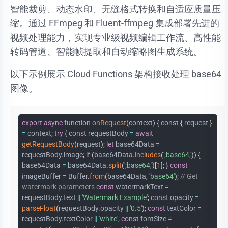
智能裁剪、动态水印、无缝格式转换和自适应质量压
缩。通过 FFmpeg 和 Fluent-ffmpeg 集成部署先进的
视频处理能力，实现专业级视频编辑工作流、高性能
转码管道、智能帧提取和自动缩略图生成系统。
以下示例展示 Cloud Functions 架构接收处理 base64
图像。
export
async
function
onRequest
(
context
)
{
const
{
request
}
=
context
;
try
{
const
requestBody
=
await
getRequestBody
(
request
)
;
let
base64Data
=
requestBody
.
image
;
if
(
base64Data
.
includes
(
';base64,'
)
)
{
base64Data
=
base64Data
.
split
(
';base64,'
)
[
1
]
;
}
const
imageBuffer
=
Buffer
.
from
(
base64Data
,
'base64'
)
;
// Get
watermark parameters
const
watermarkText
=
requestBody
.
text
||
'Watermark Example'
;
const
opacity
=
parseFloat
(
requestBody
.
opacity
||
'0.5'
)
;
const
textColor
=
requestBody
.
textColor
||
'white'
;
const
fontSize
=