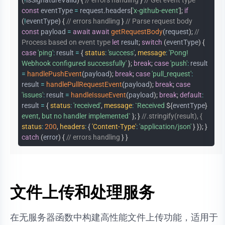
(
!
isSignatureValid
)
{
// errors handling
}
// Get event type
const
eventType
=
request
.
headers
[
'x-github-event'
]
;
if
(
!
eventType
)
{
// errors handling
}
// Parse request body
const
payload
=
await
await
getRequestBody
(
request
)
;
//
Process based on event type
let
result
;
switch
(
eventType
)
{
case
'ping'
:
result
=
{
status
:
'success'
,
message
:
'Pong!
Webhook configured successfully'
}
;
break
;
case
'push'
:
result
=
handlePushEvent
(
payload
)
;
break
;
case
'pull_request'
:
result
=
handlePullRequestEvent
(
payload
)
;
break
;
case
'issues'
:
result
=
handleIssueEvent
(
payload
)
;
break
;
default
:
result
=
{
status
:
'received'
,
message
:
`
Received
${
eventType
}
event, but no handler implemented
`
}
;
}
//.stringify(result), {
status
:
200
,
headers
:
{
'Content-Type'
:
'application/json'
}
}
)
;
}
catch
(
error
)
{
// errors handling
}
}
文件上传和处理服务
在无服务器函数中构建高性能文件上传功能，适用于