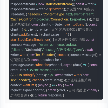
responseStream
=
new
TransformStream
(
)
;
const
writer
=
responseStream
.
writable
.
getWriter
(
)
;
// 设置 SSE 响应头
.
readable
,
{
headers
:
{
'Content-Type'
:
'text/event-stream'
,
'Cache-Control'
:
'no-cache'
,
'Connection'
:
'keep-alive'
,
}
}
)
;
// 创
建客户端对象
const
clientId
=
Date
.
now
(
)
.
toString
(
)
;
const
client
=
{
id
:
clientId
,
writer
}
;
// 将客户端添加到连接集合
clients
.
add
(
client
)
;
if
(
clients
.
size
===
1
)
{
startStockDataSimulation
(
)
;
}
// 发送连接成功消息
const
connectMessage
=
`
event: connected\ndata:
{"clientId":"
${
clientId
}
","message":"连接成功"}\n\n
`
;
await
writer
.
write
(
new
TextEncoder
(
)
.
encode
(
connectMessage
)
)
;
//
订阅消息队列
const
unsubscribe
=
messageQueue
.
subscribe
(
channel
,
async
(
data
)
=>
{
const
eventData
=
`
event: message\ndata:
${
JSON
.
stringify
(
data
)
}
\n\n
`
;
await
writer
.
write
(
new
TextEncoder
(
)
.
encode
(
eventData
)
)
;
}
)
;
// 监听连接关闭
context
.
waitUntil
(
(
async
(
)
=>
{
try
{
await
request
.
signal
.
aborted
;
}
catch
(
error
)
{
// 错误处理
}
finally
{
// 清理资源
}
}
)
(
)
)
;
return
response
;
}