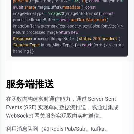
parseInt
(
requestBody
.
fontSize
||
'36'
,
10
)
;
const
imageInfo
=
await
sharp
(
imageBuffer
)
.
metadata
(
)
;
const
imageMimeType
=
`
image/
${
imageInfo
.
format
}
`
;
const
processedImageBuffer
=
await
addTextWatermark
(
imageBuffer
,
watermarkText
,
opacity
,
textColor
,
fontSize
)
;
//
Return processed image
return
new
Response
(
processedImageBuffer
,
{
status
:
200
,
headers
:
{
'Content-Type'
:
imageMimeType
}
}
)
;
}
catch
(
error
)
{
// errors
handling
}
}
服务端推送
在函数内构建实时通信能力，通过 Server-Sent
Events (SSE) 实现单向数据流推送，或通过集成
WebSocket 网关服务实现双向实时通信。
利用消息队列（如 Redis Pub/Sub、Kafka、