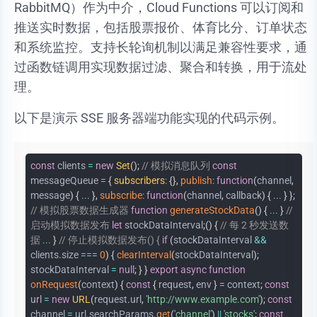
RabbitMQ）作为中介，Cloud Functions 可以订阅和
推送实时数据，包括股票报价、体育比分、订单状态
和系统监控。支持长轮询机制以满足兼容性要求，通
过函数链调用实现数据过滤、聚合和转换，用于流处
理。
以下是演示 SSE 服务器端功能实现的代码示例。
const
clients
=
new
Set
(
)
;
// 模拟消息队列
const
messageQueue
=
{
subscribers
:
{
}
,
publish
:
function
(
channel
,
message
)
{
...
}
,
subscribe
:
function
(
channel
,
callback
)
{
...
}
}
;
// 模拟股票数据生成器
function
generateStockData
(
)
{
...
}
//
启动模拟数据发布
let
stockDataInterval
;
(
)
{
// 每 2 秒发送数
据
...
}
// 停止模拟数据发布() {
if
(
stockDataInterval
&&
clients
.
size
===
0
)
{
clearInterval
(
stockDataInterval
)
;
stockDataInterval
=
null
;
}
}
export
async
function
onRequest
(
context
)
{
const
{
request
,
env
}
=
context
;
const
url
=
new
URL
(
request
.
url
,
'http://www.example.com'
)
;
const
channel
=
url
.
searchParams
.
get
(
'channel'
)
||
'stocks'
;
const